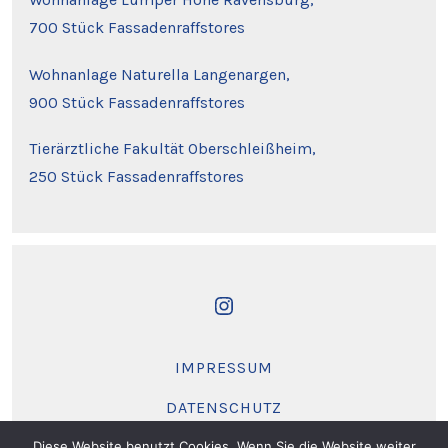
700 Stück Fassadenraffstores
Wohnanlage Naturella Langenargen,
900 Stück Fassadenraffstores
Tierärztliche Fakultät Oberschleißheim,
250 Stück Fassadenraffstores
INSTAGRAM
IN
IMPRESSUM
NEUEM
TAB
DATENSCHUTZ
ÖFFNEN
Diese Website benutzt Cookies. Wenn Sie die Website weiter